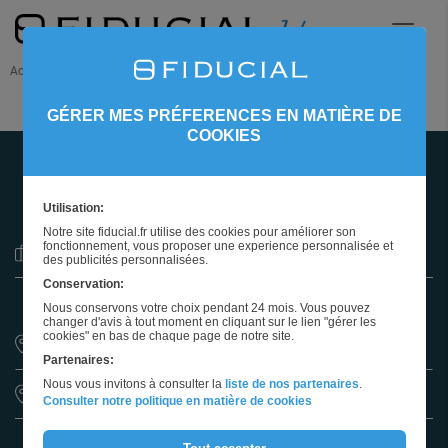
Accueil
Nos offres d'emploi
GÉRER MES PRÉFERENCES EN MATIÈRE DE
COOKIES
500 OFFRES
À POURVOIR
Utilisation:
Notre site fiducial.fr utilise des cookies pour améliorer son
fonctionnement, vous proposer une experience personnalisée et
Sélectionnez un métier
des publicités personnalisées.
Conservation:
Nous conservons votre choix pendant 24 mois. Vous pouvez
changer d'avis à tout moment en cliquant sur le lien "gérer les
cookies" en bas de chaque page de notre site.
Partenaires:
Nous vous invitons à consulter la
liste de nos partenaires
.
Sélectionnez une région
Consulter notre politique en matière de cookies