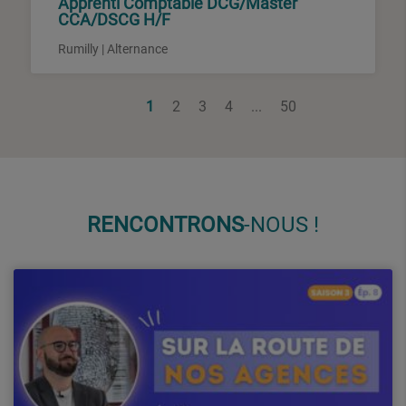
Apprenti Comptable DCG/Master
CCA/DSCG H/F
Rumilly | Alternance
1
2
3
4
...
50
RENCON
TRONS
-NOUS !