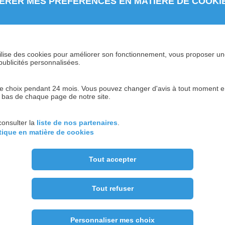
ÉRER MES PRÉFERENCES EN MATIÈRE DE COOKI
 l’utilisation du Site, sur la base de notre intérêt légitime pour
s services ;
 mis à votre disposition sur notre Site.
être communiquées aux sociétés du Groupe FIDUCIAL, à nos pre
 utilise des cookies pour améliorer son fonctionnement, vous proposer u
publicités personnalisées.
 visées à l’article 3 ci-dessus, leur hébergement et, de manière
 choix pendant 24 mois. Vous pouvez changer d'avis à tout moment en 
n bas de chaque page de notre site.
s recueillons
nnelles sont accessibles aux personnes, en nombre limité, qui 
consulter la
liste de nos partenaires
.
itique en matière de cookies
otre Groupe, vos données personnelles sont également suscep
Tout accepter
on Européenne et de l’Espace Économique Européen. Dans ce cas
e décision d’adéquation de la Commission européenne, le tran
Tout refuser
t, par la mise en place de l’un ou l’autre des dispositifs suiv
Commission européenne, (ii) mise en place de règles internes d’
tection conforme à la réglementation applicable en matière de pro
Personnaliser mes choix