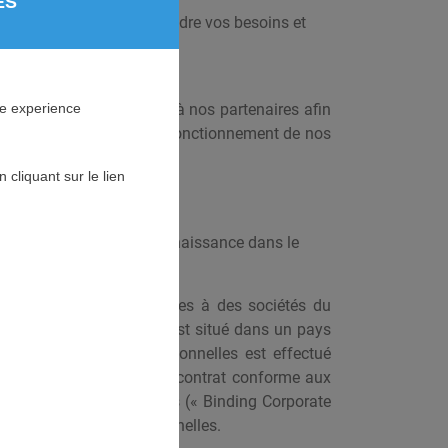
ES
 nous aider à mieux comprendre vos besoins et
stataires techniques et à nos partenaires afin
ne experience
 générale, d’assurer le bon fonctionnement de nos
cliquant sur le lien
ont besoin d’en avoir connaissance dans le
tibles d’être communiquées à des sociétés du
, et si le destinataire est situé dans un pays
sfert de vos données personnelles est effectué
ants : (i) signature d’un contrat conforme aux
entreprise contraignantes (« Binding Corporate
tection des données personnelles.