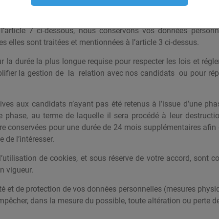
ueillies
 l’article 7 ci-dessous, nous conservons vos données personn
s elles sont traitées et mentionnées à l’article 3 ci-dessus.
la durée la plus longue requise pour respecter les lois et rég
mplifier la gestion de la relation avec nos candidats ou pour r
tives aux candidats n’ayant pas été retenus à l’issue d’une pha
e phase, au terme de laquelle il sera procédé à leur destructi
re conservées pour une durée de 24 mois supplémentaires afin de
 de l’intéresser.
 l’utilisation de cookies, et sous réserve de votre accord, sont
n vigueur.
 et de protection de vos données personnelles (mesures physiq
empêcher, dans la mesure du possible, toute altération ou perte 