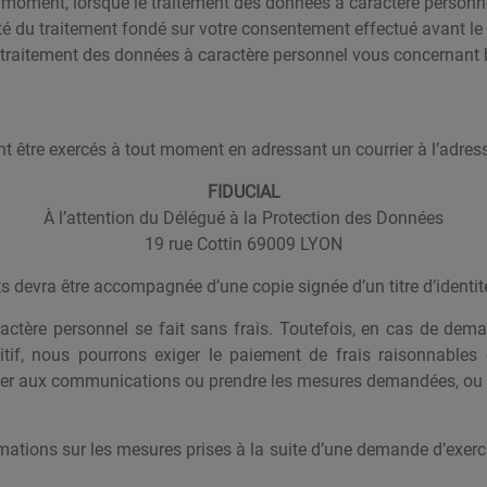
ut moment, lorsque le traitement des données à caractère personn
té du traitement fondé sur votre consentement effectué avant le re
traitement des données à caractère personnel vous concernant ba
nt être exercés à tout moment en adressant un courrier à l’adress
FIDUCIAL
À l’attention du Délégué à la Protection des Données
19 rue Cottin 69009 LYON
ts devra être accompagnée d’une copie signée d’un titre d’identit
ractère personnel se fait sans frais. Toutefois, en cas de d
tif, nous pourrons exiger le paiement de frais raisonnables
éder aux communications ou prendre les mesures demandées, ou 
tions sur les mesures prises à la suite d’une demande d’exercice