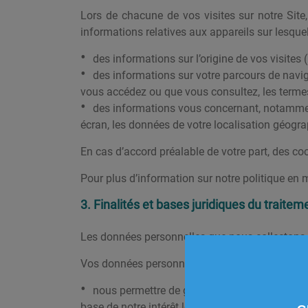
Lors de chacune de vos visites sur notre Site
informations relatives aux appareils sur lesque
des informations sur l’origine de vos visites (
des informations sur votre parcours de navig
vous accédez ou que vous consultez, les termes 
des informations vous concernant, notamment v
écran, les données de votre localisation géogra
En cas d’accord préalable de votre part, des cook
Pour plus d’information sur notre politique en 
3. Finalités et bases juridiques du trait
Les données personnelles que nous collectons s
Vos données personnelles sont ainsi susceptible
nous permettre de gérer et de répondre à vos 
base de notre intérêt légitime ;