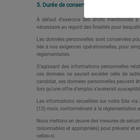
5. Durée de conservation des données rec
À défaut d’exercice des droits mentionnés à
nécessaire au regard des finalités pour lesquelle
Les données personnelles sont conservées pour 
liée à nos exigences opérationnelles, pour si
réglementaires.
S’agissant des informations personnelles rela
ces données ne saurait excéder celle de ladit
candidat, ses données personnelles peuvent êt
lors qu’une offre d’emploi s’avérerait susceptible
Les informations recueillies sur notre Site via
(13) mois, conformément à la réglementation e
Nous mettons en œuvre des mesures de sécurité
raisonnables et appropriées) pour prévenir et 
celles-ci.