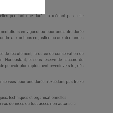
elles pendant une durée n’excédant pas celle
lementations en vigueur ou pour une autre durée
épondre aux actions en justice ou aux demandes
se de recrutement, la durée de conservation de
on. Nonobstant, et sous réserve de l’accord du
 pouvoir plus rapidement revenir vers lui, dès
 conservées pour une durée n’excédant pas treize
ues, techniques et organisationnelles
de vos données ou tout accès non autorisé à