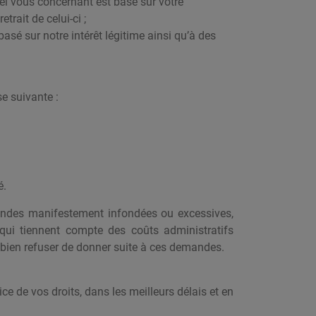
el vous concernant est basé sur votre
trait de celui-ci ;
sé sur notre intérêt légitime ainsi qu’à des
e suivante :
é.
emandes manifestement infondées ou excessives,
 qui tiennent compte des coûts administratifs
bien refuser de donner suite à ces demandes.
 de vos droits, dans les meilleurs délais et en