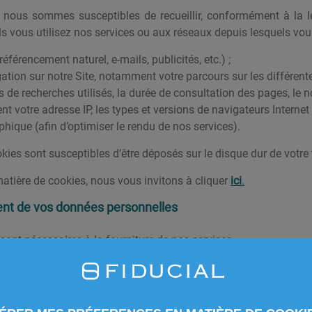
, nous sommes susceptibles de recueillir, conformément à la lé
ls vous utilisez nos services ou aux réseaux depuis lesquels vous
référencement naturel, e-mails, publicités, etc.) ;
ation sur notre Site, notamment votre parcours sur les différent
de recherches utilisés, la durée de consultation des pages, le no
otre adresse IP, les types et versions de navigateurs Internet q
phique (afin d’optimiser le rendu de nos services).
ies sont susceptibles d’être déposés sur le disque dur de votre te
matière de cookies, nous vous invitons à cliquer
ici
.
ement de vos données personnelles
ont nécessaires à la fourniture de nos services.
s d’être utilisées pour :
candidatures, sur la base de notre obligation de respecter les lo