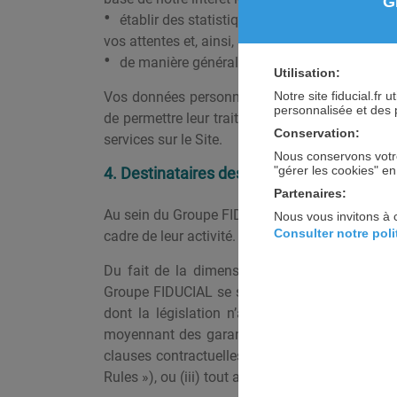
G
établir des statistiques anonymes relatives à
vos attentes et, ainsi, améliorer la qualité de no
de manière générale, vous fournir les services
Utilisation:
Vos données personnelles sont susceptibles d’
Notre site fiducial.fr
personnalisée et des 
de permettre leur traitement selon les finalités
Conservation:
services sur le Site.
Nous conservons votre
"gérer les cookies" e
4. Destinataires des informations que nou
Partenaires:
Au sein du Groupe FIDUCIAL, vos données perso
Nous vous invitons à 
Consulter notre pol
cadre de leur activité.
Du fait de la dimension internationale de n
Groupe FIDUCIAL se situant en dehors de l’Uni
dont la législation n’a pas fait l’objet d’un
moyennant des garanties appropriées, notammen
clauses contractuelles types adoptées par la 
Rules »), ou (iii) tout autre dispositif de pro