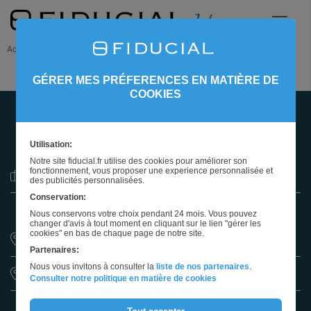
Accueil
Nos offres d'emploi
GÉRER MES PRÉFERENCES EN MATIÈRE DE
COOKIES
513 OFFRES
À POURVOIR
Utilisation:
Notre site fiducial.fr utilise des cookies pour améliorer son
fonctionnement, vous proposer une experience personnalisée et
Sélectionnez un métier
des publicités personnalisées.
Conservation:
Nous conservons votre choix pendant 24 mois. Vous pouvez
changer d'avis à tout moment en cliquant sur le lien "gérer les
cookies" en bas de chaque page de notre site.
Partenaires:
Nous vous invitons à consulter la
liste de nos partenaires
.
Sélectionnez une région
Consulter notre politique en matière de cookies