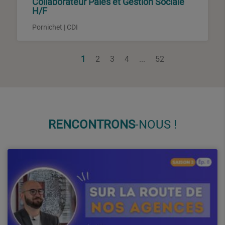
Collaborateur Paies et Gestion Sociale
H/F
Pornichet | CDI
1
2
3
4
...
52
RENCON
TRONS
-NOUS !