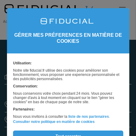
Accueil
Nos offres d'emploi
GÉRER MES PRÉFERENCES EN MATIÈRE DE
COOKIES
516 OFFRES
À POURVOIR
Utilisation:
Notre site fiducial.fr utilise des cookies pour améliorer son
fonctionnement, vous proposer une experience personnalisée et
Sélectionnez un métier
des publicités personnalisées.
Conservation:
Nous conservons votre choix pendant 24 mois. Vous pouvez
changer d'avis à tout moment en cliquant sur le lien "gérer les
cookies" en bas de chaque page de notre site.
Partenaires:
Nous vous invitons à consulter la
liste de nos partenaires
.
Sélectionnez une région
Consulter notre politique en matière de cookies